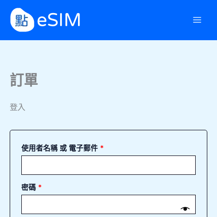
跳
必
必
至
填
填
主
要
內
容
訂單
登入
使用者名稱 或 電子郵件
*
密碼
*