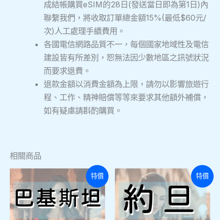
成結帳購買eSIM的28日(發送當日即為第1日)內
聯繫我們，將收取訂單總金額15%(最低$60元/
次)人工處理手續費用。
各國電信網路品質不一，每個國家地域性及電信
建設皆有所差別，恕無法因少數地區之訊號狀況
而要求退費。
退款金額以消費金額為上限，請勿以影響旅遊行
程、工作、精神賠償等等來要求其他額外補償，
如有疑慮請斟酌購買。
相關商品
此
此
特價
特價
產
產
品
品
有
有