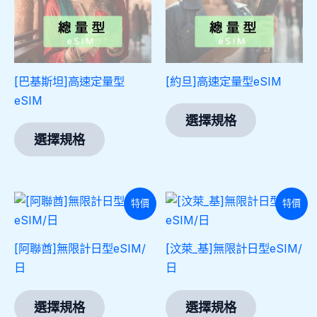
多
多
種
種
款
款
式。
式。
[巴基斯坦]高速定量型
[約旦]高速定量型eSIM
可
可
eSIM
在
在
選擇規格
產
產
選擇規格
品
品
頁
頁
面
面
此
此
選
選
特價
特價
產
產
擇
擇
品
品
選
選
[阿聯酋]無限計日型eSIM/
[汶萊_基]無限計日型eSIM/
有
有
項
項
日
日
多
多
種
種
選擇規格
選擇規格
款
款