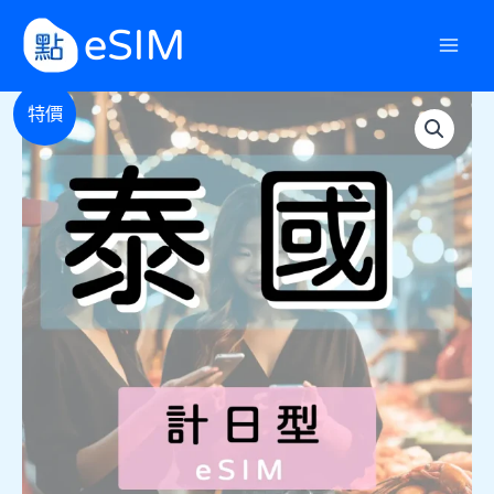
跳
至
主
[泰
要
價
特價
國]
內
無
格
容
限
計
範
日
型
圍：
eSIM/
日
NT$59
數
量
到
NT$4,246