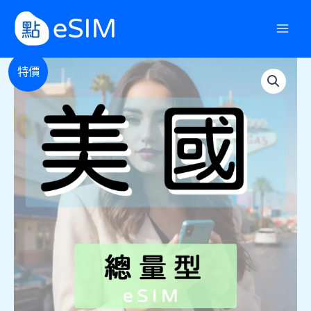
跳
至
主
[美
要
價
特價
國]
內
高
格
容
速
定
範
量
型
圍：
eSIM
數
NT$69
量
到
NT$589