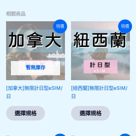
相關商品
此
此
特價
特價
產
產
品
品
有
有
多
多
種
種
暫無庫存
款
款
式。
式。
[加拿大]無限計日型eSIM/
[紐西蘭]無限計日型eSIM/
可
可
日
日
在
在
產
產
選擇規格
選擇規格
品
品
頁
頁
面
面