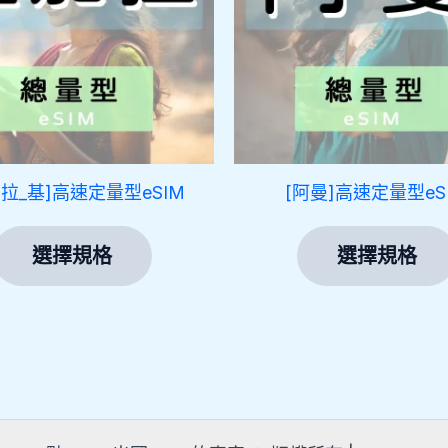
多
種
款
式。
可
在
產
加拉_基]高速定量型eSIM
[阿曼]高速定量型eS
品
頁
選擇規格
選擇規格
面
選
擇
選
項