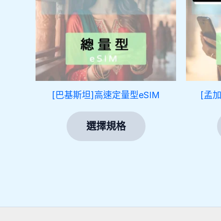
多
種
款
式。
可
在
產
[巴基斯坦]高速定量型eSIM
[孟
品
頁
選擇規格
面
選
擇
選
項