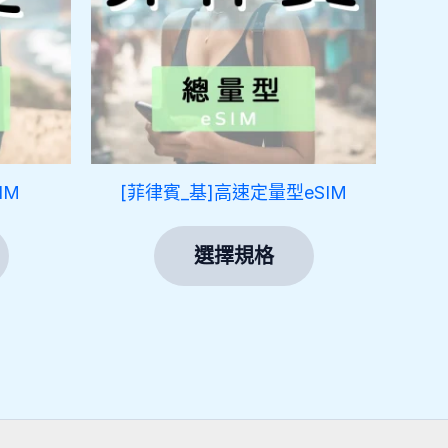
多
多
種
種
款
款
式。
式。
可
可
在
在
產
產
IM
[菲律賓_基]高速定量型eSIM
品
品
頁
頁
選擇規格
面
面
選
選
擇
擇
選
選
項
項