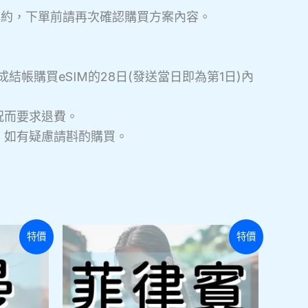
法解約，下單前請再次確認購買方案內容。
帳購買eSIM的28日(發送當日即為第1日)內
況而要求退費。
，如有疑慮請斟酌購買。
此
此
特價
特價
產
產
品
品
有
有