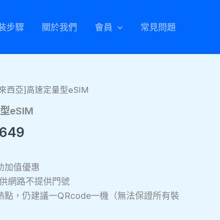
安裝步驟
關於我們
會員
常見問題
馬來西亞]高速定量型eSIM
價
型eSIM
格
649
範
圍：
助加值優惠
NT$69
提供網路不提供門號
熱點，仍建議一QRcode一機（無法保證所有裝
到