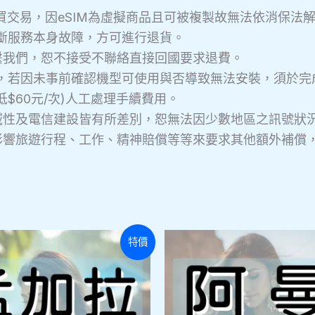
次購買交易，因eSIM為虛擬商品且可被複製故無法依消保
判斷服務本身故障，方可進行退貨。
繫我們，恕不接受不聯絡直接回國要求退費。
，若因未事前確認機型可使用與否導致無法安裝，須於完成結
低$60元/次)人工處理手續費用。
域性及電信建設皆有所差別，恕無法因少數地區之訊號狀
影響旅遊行程、工作、精神賠償等等來要求其他額外補償
此
特價
產
品
有