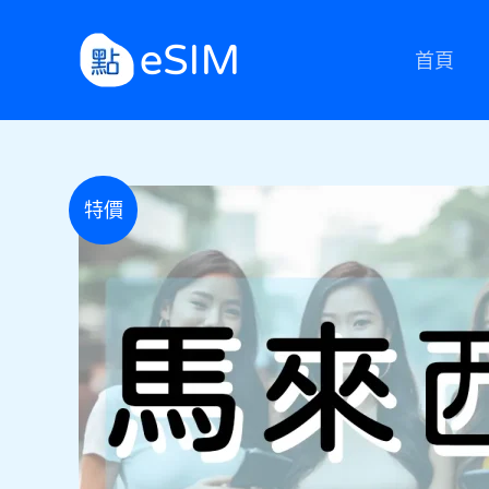
跳
至
首頁
主
要
內
容
特價