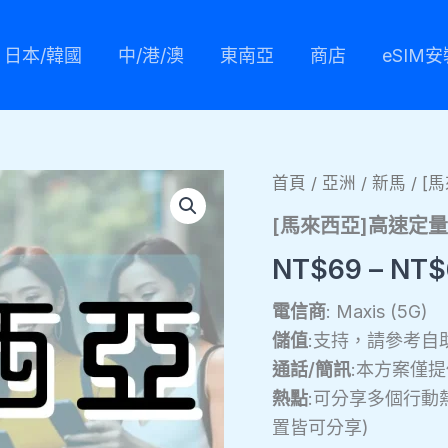
日本/韓國
中/港/澳
東南亞
商店
eSIM
[馬
首頁
/
亞洲
/
新馬
/ [
來
西
[馬來西亞]高速定量
亞]
高
NT$
69
–
NT$
速
定
電信商
: Maxis (5G)
量
儲值
:支持，請參考自
型
eSIM
通話/簡訊
:本方案僅
數
熱點
:可分享多個行動
量
置皆可分享)